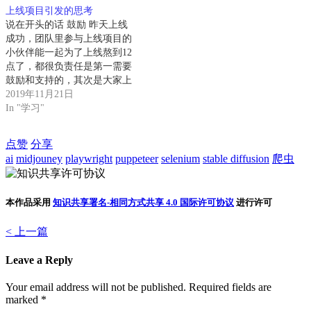
明“命名空间”。比如上面例子
上线项目引发的思考
中，命名空间叫做MyApp1。
说在开头的话 鼓励 昨天上线
关键字 using ，这个关键字的
成功，团队里参与上线项目的
用途是导入命名空间。比如这
小伙伴能一起为了上线熬到12
句：**using** System.Text;作
点了，都很负责任是第一需要
用是导入System.Text命名空间
鼓励和支持的，其次是大家上
中的类。 关键字 static (静态
线的状态也是很好的，且每个
2019年11月21日
的)、 void (无返回值)、 string
人很明确自己的分工和要做的
In "学习"
(字符串类型)。常常在Main()
事情，这是相对以前要好很多
方法的声明中看到:**static**
了，很是欣慰，可我主导的公
点赞
分享
**void** Main(**string**[]
司整个技术方向是： 以高效率
ai
midjouney
playwright
puppeteer
selenium
stable diffusion
爬虫
args) Main() 方法是 C# 中的特
为前期，不加班为辅，不将小
殊方法，是程序的入口，就是
伙伴变成工作的机器 接下来下
说，如果没有 Main ()方法，
面的内容主要以改善为主，精
本作品采用
知识共享署名-相同方式共享 4.0 国际许可协议
进行许可
程序就无法启动。 注意：你会
进为辅 改善和反思 虽然有提
发现，所有关键字都是由小写
升，但是还是需要整理昨天发
< 上一篇
字母组成的，C#语言中，大小
生的一些问题，也是以往一直
写是严格区分的。 注释 注
发生的上线问题，如何反思这
Leave a Reply
释，是代码中的一些“说明性
个事情，这个情况是正常现象
文字”。注释本身不会参与程
吗(每次上线都要反复调试的
Your email address will not be published.
Required fields are
序的编译和运行，仅仅供程序
现象)？是每次上线都必须熬
marked
*
员阅读。 注释分为：单行注
到12点，甚至更晚，反复调试