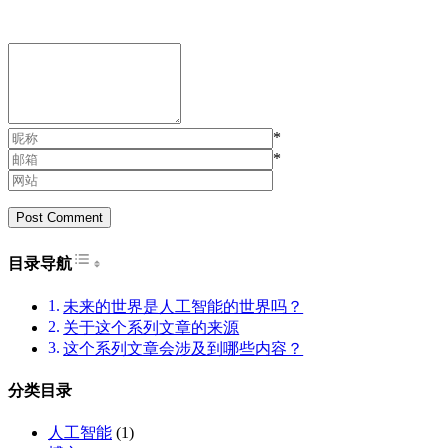
释、多行注释、文档注释。 单
十几次吗？如果不是，我们应
行注释的符号是2条斜线（请
该怎么办呢？ 情况描述 从昨
注意斜线的方向），2条斜线
天上线情况看，代码和程序更
右侧的内容就是注释，左侧的
新操作十分不专业，检测环节
代码不会受影响。 多行注释
不标准，调试环节更是存在隐
以“/”开始，以“/”结束，之间的
患，首先昨天提到的平台系统
内容就是注释，可以包含多
没有测试环境，其次开发环境
*
行。 文档注释写在类、方法或
是基于本地开发的，第三测试
*
属性（以后会学到）的前面，
环境能过，正式环境不能过的
它的符号是3条斜线“///”。 常
问题，从昨天的问题定位是整
用数据类型 字符类型 char ，
形溢出，正好测试数据是在最
存储用 '' (单引号)括起来的一
大的临界值附近，这个问题的
个字符，例如： char
确在研发过程中是不那么容易
Toggle Table of Content
目录导航
sex='男';//存储性别 字符串类
发现和确定的问题，第四操作
型 string ，存储用“”（双引
服务器容器的方式仍然存在不
未来的世界是人工智能的世界吗？
号）括起来的一串字符，例
规范，第五漏了部分环节的准
如： string address="北京市宣
关于这个系列文章的来源
备，比如说临时很随意的做
武区牛街北口";//存储地址 整
这个系列文章会涉及到哪些内容？
卡，第六没有测试系统对上线
数类型…
的环境进行一个真实的模拟 存
在的问题 这里说的问题不是个
分类目录
人问题，这里的问题是整个团
队的，团队需要整理一个相对
人工智能
(1)
完善的上线规范及配套的上线