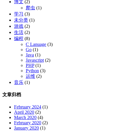
博文
(2)
调试系统 1. 平台系统没有测
爬虫
(1)
试环境 没有测试环境，可以归
学习
(3)
结成历史遗留问题，需要尽快
未分类
(1)
安排跟上线环境一样的测试环
游戏
(2)
境 2. 代码本地开发 本地开发
生活
(2)
环境是对代码而言的，据了解
编程
(8)
是使用phpstudy（这种相对初
C Lanuage
(3)
级的开发环境还是少用吧），
Go
(1)
这个问题要比上面的问题严
Java
(1)
重，因为环境检测的不严格，
Javascript
(2)
漏洞大多情况就是在这里产生
PHP
(1)
的 3. 测试环境能过，正式发
Python
(3)
运维
(2)
布环境不能过 这个问题按理是
不应该出现的，因为部署的测
音乐
(1)
试环境是需要完全模拟线上发
布环境的，程序一致，环境一
文章归档
致，不该存在这个问题，如果
出现，很可能就是数据不一致
February 2024
(1)
的问题引起的，那么最好的情
April 2020
(2)
况就是数据采用尽可能真实的
March 2020
(4)
February 2020
(2)
数据进行测试 4. 服务器容器
January 2020
(1)
操作不规范 为了更方便调试，