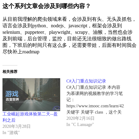
这个系列文章会涉及到哪些内容？
从目前我理解的爬虫领域来看，会涉及到有头、无头及抓包，
语言会涉及到python、nodejs、javascript，框架会涉及到
selenium、puppeteer、playwright、scrapy、油猴，当然也会涉
及到前端，后台管理，监控，目前还无法很细致的做出路线
图，下班后的时间只有这么多，还需要带娃，后面有时间我会
尽快补上roadmap
相关推荐
C#入门重点知识记录
C#入门重点知识记录 本内容
为慕课网的视频教学的学习笔
记：
https://www.imooc.com/learn/422
关键字 关键字 class ，这个关
工业崛起游戏体验第二天--盈
键字的用途是声明类。比如上
2020年2月16日
利之后
面例子中，类名叫做
In "C Lanuage"
2020年3月28日
Program。 关键字 namespace
In "游戏"
，这个关键字的用途是声